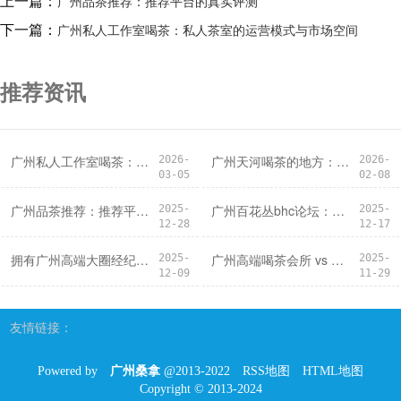
上一篇：
‌广州品茶推荐‌：推荐平台的真实评测
下一篇：
广州私人工作室喝茶：私人茶室的运营模式与市场空间
推荐资讯
广州私人工作室喝茶：私人茶室的运营模式与市场空间
广州天河喝茶的地方：工作室资源群与微信一条龙服务
2026-
2026-
03-05
02-08
‌广州品茶推荐‌：推荐平台的真实评测
广州百花丛bhc论坛：论坛里的茶友情谊与资源交换_197
2025-
2025-
12-28
12-17
拥有广州高端大圈经纪人微信，开启高端人脉
广州高端喝茶会所 vs 广州大圈女孩招聘：会所与招聘的对比
2025-
2025-
12-09
11-29
友情链接：
Powered by
广州桑拿
@2013-2022
RSS地图
HTML地图
Copyright
© 2013-2024